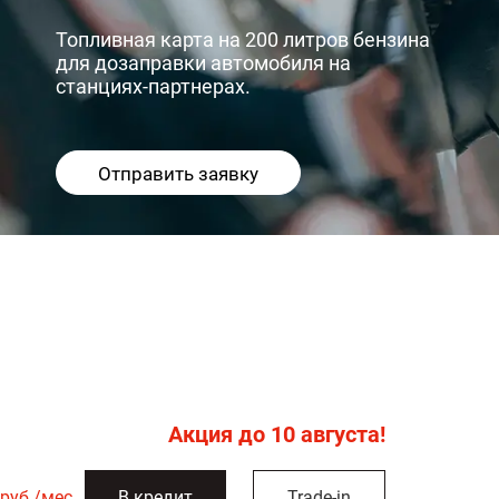
Топливная карта на 200 литров бензина
для дозаправки автомобиля на
станциях-партнерах.
Отправить заявку
Акция до
10 августа!
руб./мес.
В кредит
Trade-in